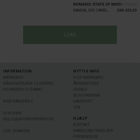
NOMADIC STATE OF MIND
DKK 700,00
SANDAL 505 CAMEL W SOLE
DKK 420,00
LOAD
INFORMATION
NYTTIG INFO
NØRREBRO
VI ER NØRREBRO
RÅDHUSSTRÆDE 13 (HERRE)
ÅBNINGSTIDER
HOUMEDEN 12 (DAME)
UDSALG
SE BUTIKKERNE
8900 RANDERS C
GAVEKORT
JOB
5193 8369
HJÆLP
HELLO@SHOPNORREBRO.DK
KONTAKT
HANDELSBETINGELSER
CVR: 39486555
FORSENDELSE