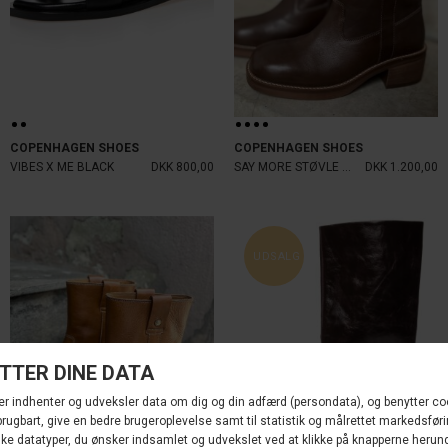
COPENHAGEN SHOES
COPENHAGEN SHOES
VIBES X ME BLACK
DKK 800,00
SAY MORE STØVLE BROWN
DKK 1.200,00
UDSALG