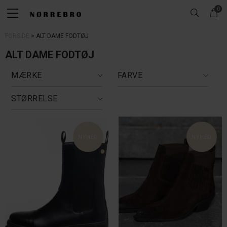
0
FORSIDE
ALT DAME FODTØJ
ALT DAME FODTØJ
MÆRKE
FARVE
STØRRELSE
NYHED
NYHED