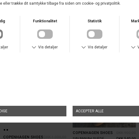
COPENHAGEN SHOES
COPENHAGEN SHOES
DKK 1.700,00
SAY MORE STØVLE TAN
DKK 1.200,00
NEW FUTURE BORDEAUX
DKK 1.020,00
UDSALG
UDSALG
COPENHAGEN SHOES
DKK 900,00
COPENHAGEN SHOES
DKK 1.000,00
SAVANNAH SUEDE
DKK 540,00