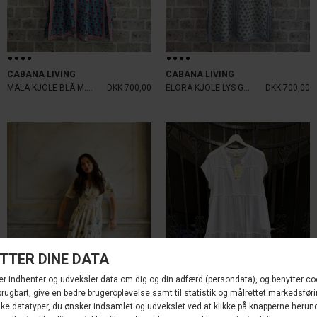
CABANA LIVING
CABANA LIVING
MALA KJOLE BLÅ M. RØDE STRIB
DKK 700,00
ELORA KJOLE LYS GRØN BLÅ
DKK 700,00