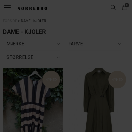
0
FORSIDE
DAME - KJOLER
DAME - KJOLER
MÆRKE
FARVE
STØRRELSE
NYHED
NYHED