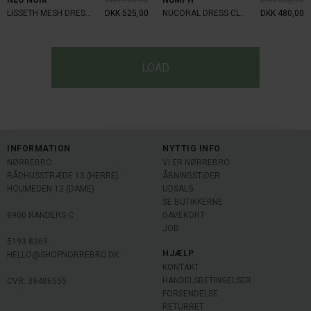
NEO NOIR
DKK 700,00
NUMPH
DKK 800,00
LISSETH MESH DRESS LIGHT BLUE
DKK 525,00
NUCORAL DRESS CLOUD DANCER
DKK 480,00
LOAD
INFORMATION
NYTTIG INFO
NØRREBRO
VI ER NØRREBRO
RÅDHUSSTRÆDE 13 (HERRE)
ÅBNINGSTIDER
HOUMEDEN 12 (DAME)
UDSALG
SE BUTIKKERNE
8900 RANDERS C
GAVEKORT
JOB
5193 8369
HJÆLP
HELLO@SHOPNORREBRO.DK
KONTAKT
HANDELSBETINGELSER
CVR: 39486555
FORSENDELSE
RETURRET