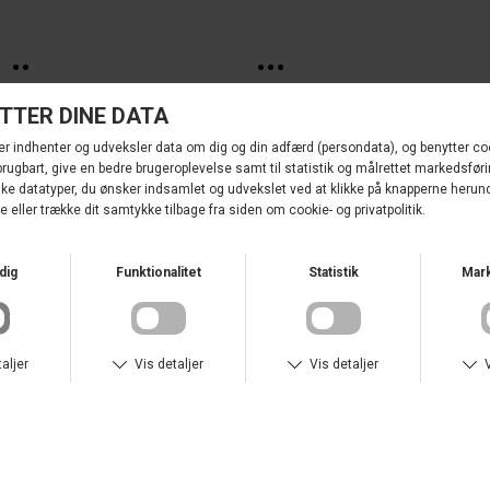
ETONIC H
DKK 1.300,00
ETONIC H
DKK 1.400,00
ET EVOLUTION EVOLUTION SNEAKER
DKK 600,00
KENDARI MULTI SNEAKERS
DKK 600,00
UDSALG