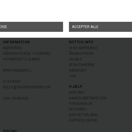
ETONIC H
DKK 1.300,00
ET DROPSHOT LTH SNEAKERS L SHO
DKK 600,00
INFORMATION
NYTTIG INFO
NØRREBRO
VI ER NØRREBRO
RÅDHUSSTRÆDE 13 (HERRE)
ÅBNINGSTIDER
HOUMEDEN 12 (DAME)
UDSALG
SE BUTIKKERNE
8900 RANDERS C
GAVEKORT
JOB
5193 8369
HJÆLP
HELLO@SHOPNORREBRO.DK
KONTAKT
HANDELSBETINGELSER
CVR: 39486555
FORSENDELSE
RETURRET
KØB RETURLABEL
FORTRYD ORDRE
SOCIAL