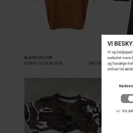
BLACK COLOUR
LA ROUGE
BCMAY LOOSE BLOUSE
DKK 280,00
LISA S/S T-