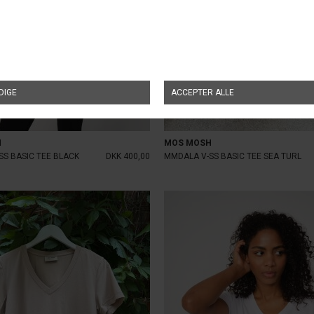
H
MOS MOSH
SS BASIC TEE BLACK
DKK 400,00
MMDALA V-SS BASIC TEE SEA TURL