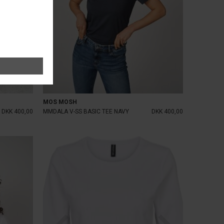
MOS MOSH
DKK 400,00
MMDALA V-SS BASIC TEE NAVY
DKK 400,00