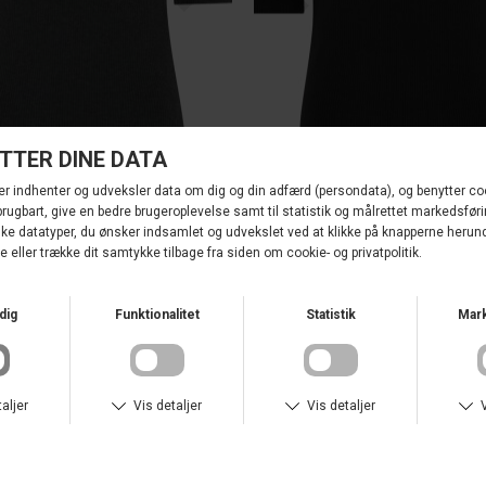
LA ROUGE
SHIRT
DKK 350,00
LISA S/S T-SHIRT