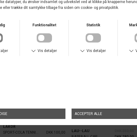
REVOLUTION
JAQUARD CREW SOCKS
DKK 100,00
UDSALG
LAKOR
LAU--LAU
DKK 350,00
SPORT-COLA TENNIS SOCKS
DKK 100,00
BASEBALL CAP
DKK 280,00