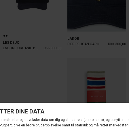
LAKOR
LES DEUX
PIER PELICAN CAP NAVY
DKK 300,00
ENCORE ORGANIC BASEBALL CAP
DKK 300,00