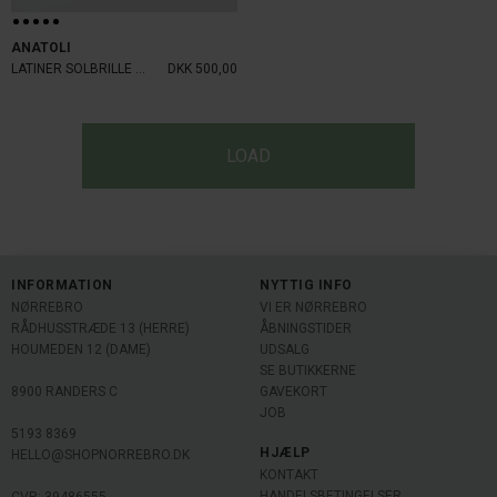
ANATOLI
LATINER SOLBRILLE TORTOISE
DKK 500,00
LOAD
INFORMATION
NYTTIG INFO
NØRREBRO
VI ER NØRREBRO
RÅDHUSSTRÆDE 13 (HERRE)
ÅBNINGSTIDER
HOUMEDEN 12 (DAME)
UDSALG
SE BUTIKKERNE
8900 RANDERS C
GAVEKORT
JOB
5193 8369
HJÆLP
HELLO@SHOPNORREBRO.DK
KONTAKT
HANDELSBETINGELSER
CVR: 39486555