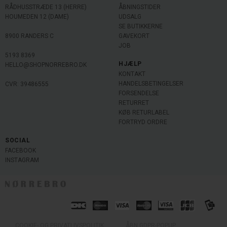
RÅDHUSSTRÆDE 13 (HERRE)
ÅBNINGSTIDER
HOUMEDEN 12 (DAME)
UDSALG
SE BUTIKKERNE
8900 RANDERS C
GAVEKORT
JOB
5193 8369
HJÆLP
HELLO@SHOPNORREBRO.DK
KONTAKT
HANDELSBETINGELSER
CVR: 39486555
FORSENDELSE
RETURRET
KØB RETURLABEL
FORTRYD ORDRE
SOCIAL
FACEBOOK
INSTAGRAM
COOKIE- OG PRIVATLIVSPOLITIK
ÅBN GDPR-POPUP