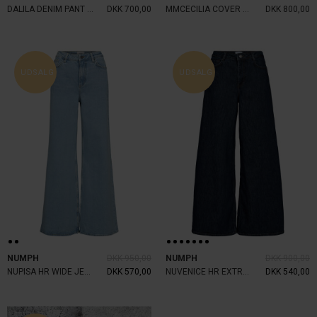
DALILA DENIM PANT LIGHT DENIM
DKK 700,00
MMCECILIA COVER JEANS ANKLE
DKK 800,00
UDSALG
UDSALG
NUMPH
DKK 950,00
NUMPH
DKK 900,00
NUPISA HR WIDE JEANS LIGHT BLUE
DKK 570,00
NUVENICE HR EXTRA WIDE JEANS
DKK 540,00