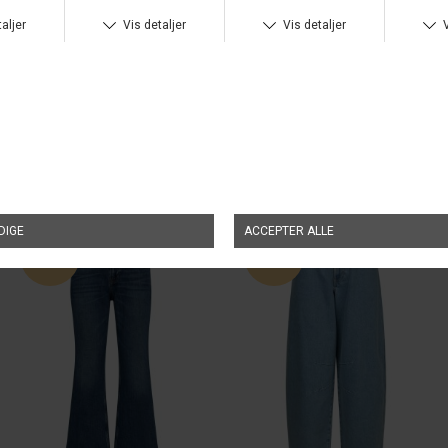
HEYANNO
DKK 1.000,00
HEYANNO
DKK 1.000,00
MMHSWEET CROOPED JEANS
DKK 600,00
MMHTROOPER BLACK JEANS
DKK 600,00
UDSALG
UDSALG