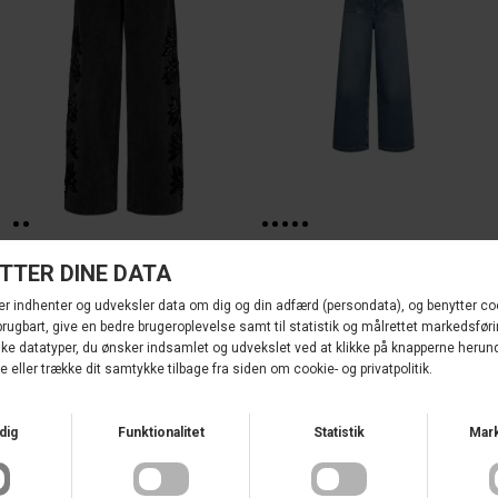
GOSSIA
DKK 1.100,00
MOS MOSH
DKK 1.100,00
COSIMAGO JEANS BLACK WASHED
DKK 660,00
MMCOLETTE REMI JEANS ANKLE
DKK 660,00
UDSALG
UDSALG