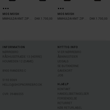
MOS MOSH
MOS MOSH
MMHULDA KNIT ZIP CARDIGAN NAVY
DKK 1.700,00
MMHULDA KNIT ZIP CARDIGAN DELICOSO
DKK 1.700,00
INFORMATION
NYTTIG INFO
NØRREBRO
VI ER NØRREBRO
RÅDHUSSTRÆDE 13 (HERRE)
ÅBNINGSTIDER
HOUMEDEN 12 (DAME)
UDSALG
SE BUTIKKERNE
8900 RANDERS C
GAVEKORT
JOB
5193 8369
HJÆLP
HELLO@SHOPNORREBRO.DK
KONTAKT
HANDELSBETINGELSER
CVR: 39486555
FORSENDELSE
RETURRET
KØB RETURLABEL