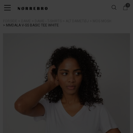
0
FORSIDE
DAME
DAME - T-SHIRTS
ALT DAMETØJ
MOS MOSH
MMDALA V-SS BASIC TEE WHITE