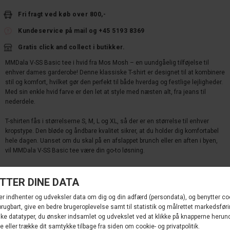
Fri fragt ved køb over 800,-
Kundeservice på mail og +45 5193 8369
Gratis click and collect i butikker.
MMDala V-SS Basic tee i hvid fra Mos Mosh – en uundgåelig tilføjelse til
enhver dames garderobe! Denne klassiske T-shirt er designet til at kombinere
stil og komfort, hvilket gør den perfekt til både hverdag og festlige lejligheder.
Med sin enkle hvid farve er den let at style med næsten alt, fra jeans til
nederdele.
T-shirten fås i størrelserne S, M, L og XL, så der er en størrelse til enhver
kropstype. Den bløde og åndbare kvalitet sikrer, at du holder dig komfortabel
hele dagen. Uanset om du skal på en afslappet brunch eller en aften i byen,
vil MMDala V-SS Basic tee være din go-to løsning.
Som en del af Mos Mosh's nye kollektion, er denne tee ikke blot et tidløst
stykke, men også et must-have for den moderne kvinde. Gør dit outfit komplet
med MMDala V-SS Basic tee og oplev den uovertrufne kvalitet og stil fra Mos
Mosh. Tilføj den til din indkøbskurv i dag, og opgrader din garderobe med
denne essentielle T-shirt!
Materialer: 75% Modal 25% Polyester