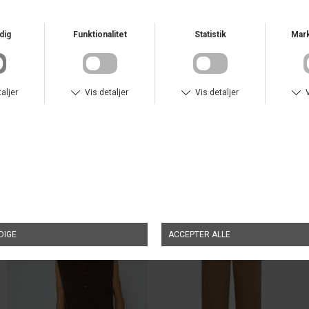
Størrelsesguide - Klik her
Varenr.
168510 101
TILFØJ TIL ØNSKESKYEN
ANDRE KØBTE OGSÅ
NYHED
NYHED