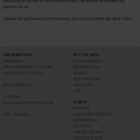
Revolution er perfekt til
den moderne mand, der ønsker at udtrykke sig
gennem sit tøj.
Opdater din garderobe med
Revolution, hvor stil og kvalitet går hånd i hånd.
INFORMATION
NYTTIG INFO
NØRREBRO
VI ER NØRREBRO
RÅDHUSSTRÆDE 13 (HERRE)
ÅBNINGSTIDER
HOUMEDEN 12 (DAME)
UDSALG
SE BUTIKKERNE
8900 RANDERS C
GAVEKORT
JOB
5193 8369
HJÆLP
HELLO@SHOPNORREBRO.DK
KONTAKT
HANDELSBETINGELSER
CVR: 39486555
FORSENDELSE
RETURRET
KØB RETURLABEL
FORTRYD ORDRE