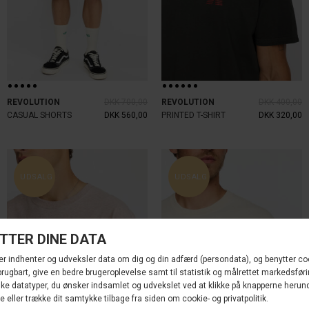
REVOLUTION
DKK 700,00
REVOLUTION
DKK 400,00
CASUAL SHORTS
DKK 560,00
PRINTED T-SHIRT
DKK 320,00
UDSALG
UDSALG