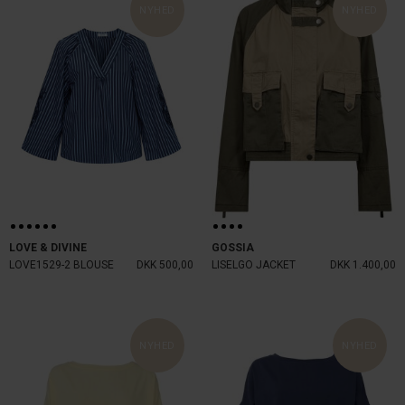
NYHED
NYHED
LOVE & DIVINE
GOSSIA
LOVE1529-2 BLOUSE
DKK 500,00
LISELGO JACKET
DKK 1.400,00
NYHED
NYHED