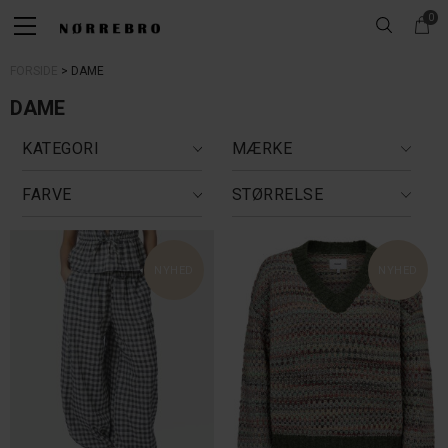
0
FORSIDE
DAME
DAME
KATEGORI
MÆRKE
FARVE
STØRRELSE
NYHED
NYHED