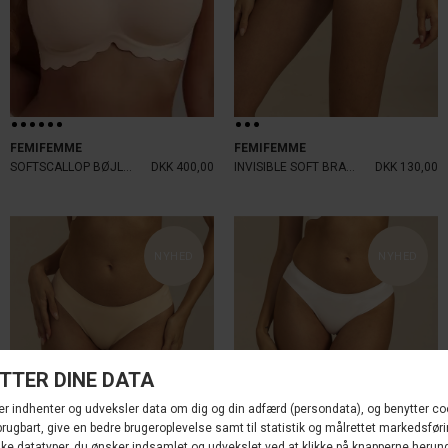
FEMIFEMME
FEMIFEMME
SOFTSCALLOP BØJLEFRI BH NUDE
DKK 400,00
INVISIBLE SOFT BRAZILIAN SORT
DKK 130,00
NYHED
NYHED