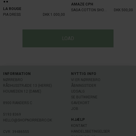
AMAZE CPH
LA ROUGE
SAGA COTTON SHORTS
DKK 500,00
PIA DRESS
DKK 1.000,00
LOAD
INFORMATION
NYTTIG INFO
NØRREBRO
VI ER NØRREBRO
RÅDHUSSTRÆDE 13 (HERRE)
ÅBNINGSTIDER
HOUMEDEN 12 (DAME)
UDSALG
SE BUTIKKERNE
8900 RANDERS C
GAVEKORT
JOB
5193 8369
HJÆLP
HELLO@SHOPNORREBRO.DK
KONTAKT
HANDELSBETINGELSER
CVR: 39486555