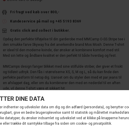
Fri fragt ved køb over 800,-
Kundeservice på mail og +45 5193 8369
Gratis click and collect i butikker.
Opdag den perfekte tilføjelse til din garderobe med MMCamp O-SS Stripe tee i
den smukke farve Skyway fra det anerkendte brand Mos Mosh. Denne T-shirt
er ideel til den moderne kvinde, der ønsker at kombinere komfort med stil.
Med sin lette og åndbare kvalitet er den perfekt til både hverdag og fest.
MMCamps design fanger blikket med sine stilfulde striber, der giver et friskt
og tidløst udtryk. Den fås i størrelserne XS, S, M og L, så du kan finde den
perfekte pasform til netop dig. Uanset om du styler den med et par jeans til
en afslappet dag, eller om du kombinerer den med en nederdel til en aften
ude, vil denne T-shirt være et sikkert hit.
Gå ikke glip af chancen for at opdatere din garderobe med denne nye og
trendy T-shirt fra Mos Mosh. Bestil din MMCamp O-SS Stripe tee Skyway i dag
og oplev, hvordan den kan løfte dit look til nye højder!
Materialer:
Organic Cotton 100%