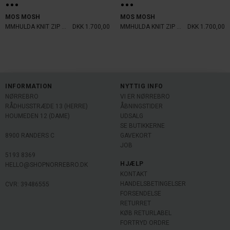
MOS MOSH
MOS MOSH
MMHULDA KNIT ZIP CARDIGAN NAVY
DKK 1.700,00
MMHULDA KNIT ZIP CARDIGAN DELICOSO
DKK 1.700,00
INFORMATION
NYTTIG INFO
NØRREBRO
VI ER NØRREBRO
RÅDHUSSTRÆDE 13 (HERRE)
ÅBNINGSTIDER
HOUMEDEN 12 (DAME)
UDSALG
SE BUTIKKERNE
8900 RANDERS C
GAVEKORT
JOB
5193 8369
HJÆLP
HELLO@SHOPNORREBRO.DK
KONTAKT
HANDELSBETINGELSER
CVR: 39486555
FORSENDELSE
RETURRET
KØB RETURLABEL
FORTRYD ORDRE