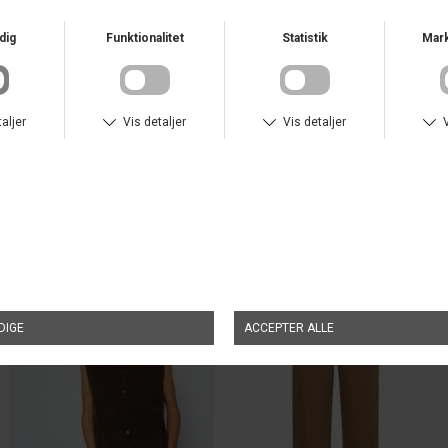
Størrelsesguide - Klik her
Varenr.
178960 Skyway
TILFØJ TIL ØNSKESKYEN
ANDRE KØBTE OGSÅ
NYHED
NYHED