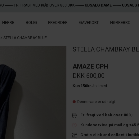
RO
--------- FRI FRAGT VED KØB OVER 800 DKK ---------
UDSALG DAME
---------
UDSALG 
HERRE
BOLIG
PREORDER
GAVEKORT
NØRREBRO
STELLA CHAMBRAY BLUE
STELLA CHAMBRAY BL
AMAZE CPH
DKK 600,00
Denne vare er udsolgt
Fri fragt ved køb over 800,-
Kundeservice på mail og +45 
Gratis click and collect i butik