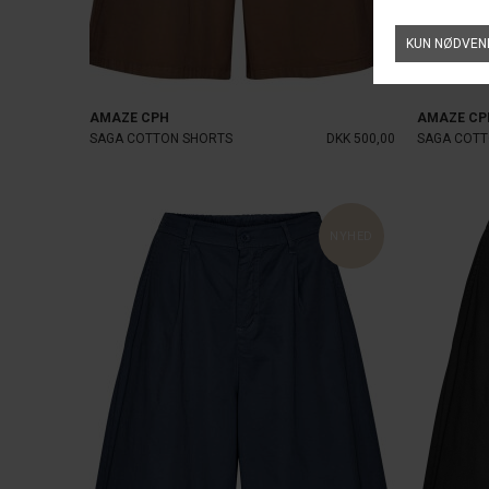
AMAZE CPH
AMAZE CP
SAGA COTTON SHORTS
DKK 500,00
SAGA COTT
NYHED