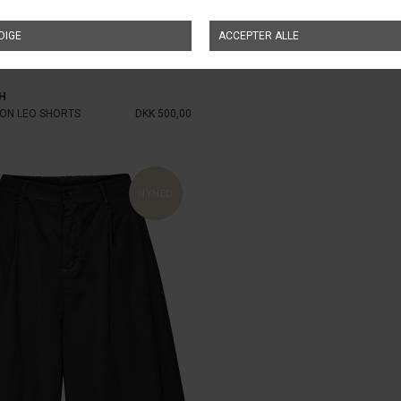
H
ON LEO SHORTS
DKK 500,00
NYHED