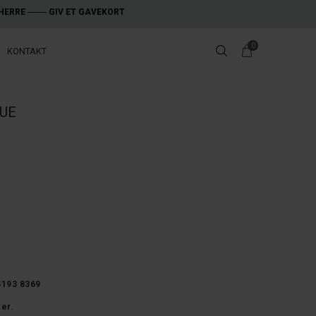
HERRE
---------
GIV ET GAVEKORT
0
KONTAKT
UE
5193 8369
ker.