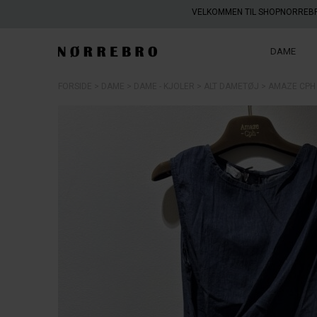
VELKOMMEN TIL SHOPNORREB
DAME
FORSIDE
DAME
DAME - KJOLER
ALT DAMETØJ
AMAZE CPH