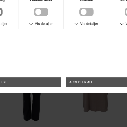
TILFØJ TIL ØNSKESKYEN
ANDRE KØBTE OGSÅ
NYHED
NYHED