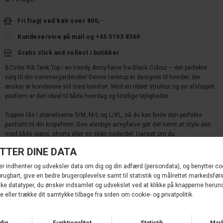
Fri fragt ved køb over 800,-
Kundeservice på mail og +45 5193 8369
Gratis click and collect i butikker.
BCVibs Rib Tank Top i en trendy Army-farve fra Black Colour – det perfekte
valg til din sommergarderobe! Denne tanktop er designet til kvinder, der
ønsker at kombinere stil med komfort. Med en ribbet struktur og en afslappet
pasform er den ideel til både hverdag og festlige lejligheder.
Toppen fås i størrelserne S/M, M/L og L/XL, så du kan finde den perfekte
pasform til din kropsform. Den alsidige armyfarve gør det nemt at style den
med både jeans, shorts eller en skøn nederdel. Uanset om du
accessoriserer med smykker eller holder det enkelt, vil denne tanktop helt
sikkert blive et favoritvalg i din garderobe.
97% Cotton, 3% Elastane
Materialer:
Størrelsesguide - Klik her
Varenr.
41164-Army