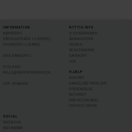
INFORMATION
NYTTIG INFO
NØRREBRO
VI ER NØRREBRO
RÅDHUSSTRÆDE 13 (HERRE)
ÅBNINGSTIDER
HOUMEDEN 12 (DAME)
UDSALG
SE BUTIKKERNE
8900 RANDERS C
GAVEKORT
JOB
5193 8369
HJÆLP
HELLO@SHOPNORREBRO.DK
KONTAKT
HANDELSBETINGELSER
CVR: 39486555
FORSENDELSE
RETURRET
KØB RETURLABEL
FORTRYD ORDRE
SOCIAL
FACEBOOK
INSTAGRAM