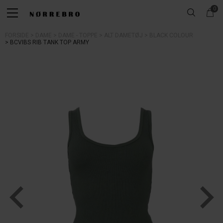
0
FORSIDE
DAME
DAME - TOPPE
ALT DAMETØJ
BLACK COLOUR
BCVIBS RIB TANK TOP ARMY