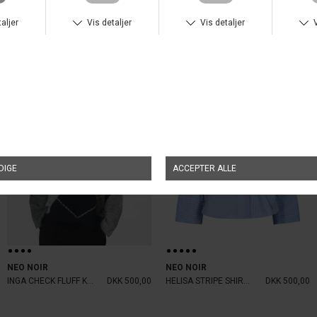
ANDRE KØBTE OGSÅ
NYHED
NYHED
NEO NOIR
NEO NOIR
INGA CHECK FLUFF KNIT BLOUSE N
DKK 500,00
HELISA STRIPE SHIRT LIGHT BLUE
DKK 500,00