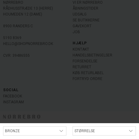
NØRREBRO
VI ER NØRREBRO
RÅDHUSSTRÆDE 13 (HERRE)
ÅBNINGSTIDER
HOUMEDEN 12 (DAME)
UDSALG
SE BUTIKKERNE
8900 RANDERS C
GAVEKORT
JOB
5193 8369
HJÆLP
HELLO@SHOPNORREBRO.DK
KONTAKT
HANDELSBETINGELSER
CVR: 39486555
FORSENDELSE
RETURRET
KØB RETURLABEL
FORTRYD ORDRE
SOCIAL
FACEBOOK
INSTAGRAM