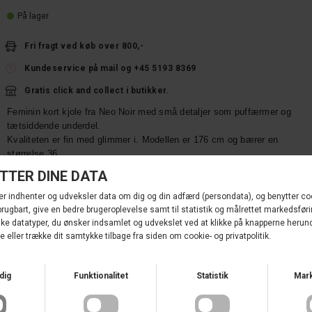
På lager
Fri fragt ved køb over 800,-
Kundeservice på mail og +45 5193 8369
Gratis click and collect i butikker.
Feminin kort kjole fra Neo Noir med små detaljer som puffærmer og
tætsiddende underdel.
Kvaliteten er fin med glimmer i. Modellen er 176 cm og bærer en
størrelse 36.
Materialer:
100% Polyester
Størrelsesguide - Klik her
Varenr.
164268 322
TILFØJ TIL ØNSKESKYEN