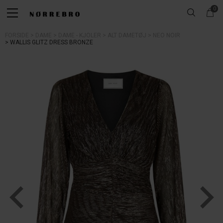
0
FORSIDE
DAME
DAME - KJOLER
ALT DAMETØJ
NEO NOIR
WALLIS GLITZ DRESS BRONZE