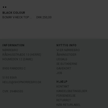
BLACK COLOUR
BCMAY V-NECK TOP PASTELYELLOW
DKK 250,00
INFORMATION
NYTTIG INFO
NØRREBRO
VI ER NØRREBRO
RÅDHUSSTRÆDE 13 (HERRE)
ÅBNINGSTIDER
HOUMEDEN 12 (DAME)
UDSALG
SE BUTIKKERNE
8900 RANDERS C
GAVEKORT
JOB
5193 8369
HJÆLP
HELLO@SHOPNORREBRO.DK
KONTAKT
HANDELSBETINGELSER
CVR: 39486555
FORSENDELSE
RETURRET
KØB RETURLABEL