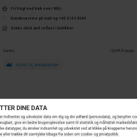
Fri fragt ved køb over 800,-
Kundeservice på mail og +45 5193 8369
Gratis click and collect i butikker.
Varenr.
10299 lt taupe
TILFØJ TIL ØNSKESKYEN
ANDRE KØBTE OGSÅ
NYHED
NYHED